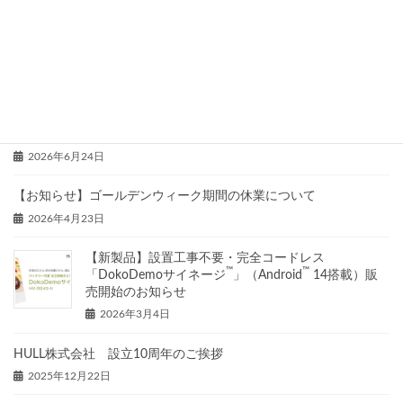
【重要】弊社製品「サーモチェッカー（SpeedwayL2）」ご使用中
止のお願い
2026年6月24日
【重要】「SpeedwayPLUS HR01」発火事象についての弊社見解と
お願い
2026年6月24日
【お知らせ】ゴールデンウィーク期間の休業について
2026年4月23日
【新製品】設置工事不要・完全コードレス
™
™
「DokoDemoサイネージ
」（Android
14搭載）販
売開始のお知らせ
2026年3月4日
HULL株式会社 設立10周年のご挨拶
2025年12月22日